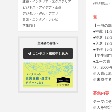
建築・インテリア・エクステリア
作品提出・
ビジネス・アイデア・企画
デジタル・Web・アプリ
賞
音楽・エンタメ・レシピ
【一般の部
学生向け
●推薦（1
●特選（2
●入選（3
主催者の皆様へ
●佳作（5
コンテスト掲載申し込み
【学生部門
●ユース賞
状、200
※入賞は原
※未成年者
募集内容
テーマにそ
※人を特定