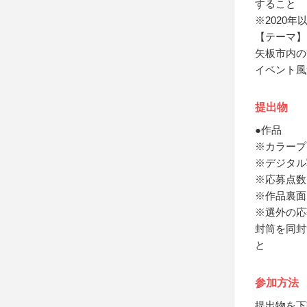
すること
※2020
【テーマ】
矢板市内の
イベント風
提出物
●作品
※カラープ
※デジタル
※応募点数
※作品裏面
※選外の応
封筒を同封
と
参加方法
提出物を下