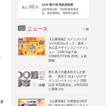
2026 第37回 美浜美術展
32
あと
日
福井県美浜町、美浜町教育委員
会、福井新聞社、関西電力株式会
社
ニュース
一覧
【公募情報】カインズ×コク
ヨ×VUILDがタッグ、家具・
木工品デザインコンペティシ
ョン「CDM Digi Fab
COMPETITION 2026」を初
賞
開催
乾久美子や藤本壮介らが登
壇、「長谷工 住まいのデザ
インコンペティション 20回
記念 特別講演会」が8月19日
に開催
[PR]
【公募情報】大賞賞金100万
応募
円！学生向け創作コンテスト