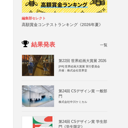
編集部セレクト
高額賞金コンテストランキング《2026年夏》
結果発表
一覧
第22回 世界絵画大賞展 2026
[PR]
世界絵画大賞展 実行委員会
共催：株式会社世界堂
第24回 CSデザイン賞 一般部
門
株式会社中川ケミカル
第24回 CSデザイン賞 学生部
門《学生限定》