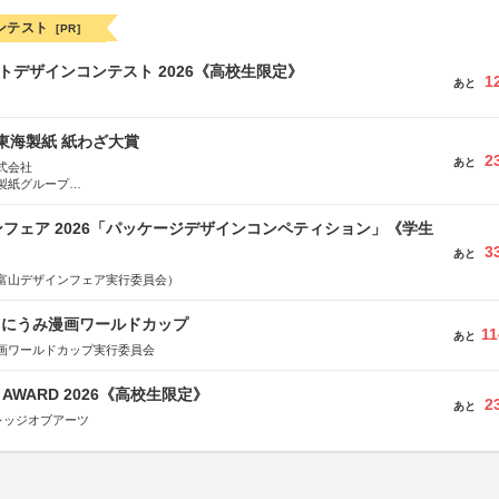
ンテスト
[PR]
クトデザインコンテスト 2026《高校生限定》
1
あと
種東海製紙 紙わざ大賞
2
あと
式会社
製紙グループ
県長泉町
フェア 2026「パッケージデザインコンペティション」《学生
3
あと
富山デザインフェア実行委員会）
くにうみ漫画ワールドカップ
11
あと
画ワールドカップ実行委員会
GN AWARD 2026《高校生限定》
2
あと
レッジオブアーツ