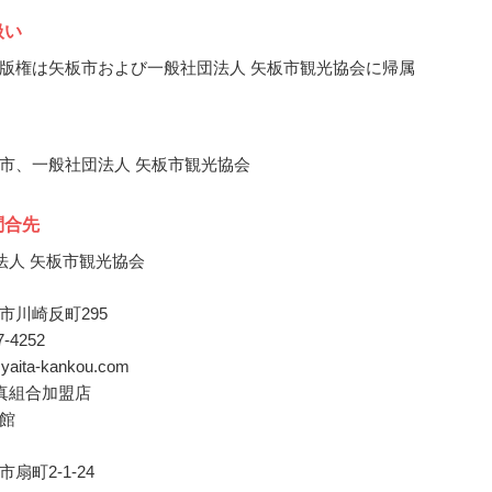
扱い
版権は矢板市および一般社団法人 矢板市観光協会に帰属
市、一般社団法人 矢板市観光協会
問合先
法人 矢板市観光協会
市川崎反町295
47-4252
o@yaita-kankou.com
真組合加盟店
館
扇町2-1-24