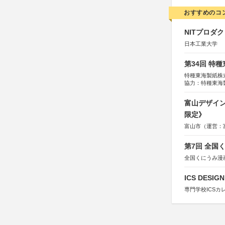
おすすめのコ
NITプロダ
日本工業大学
第34回 特
特種東海製紙株
協力：特種東海
特別協賛：静岡
富山デザイン
限定》
富山市（運営：
第7回 全国
全国くにうみ漫
ICS DESI
専門学校ICSカ