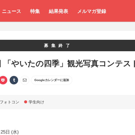
ニュース
特集
結果発表
メルマガ登録
募集終了
回 「やいたの四季」観光写真コンテス
Googleカレンダーに追加
フォトコン
学生向け
25日 (水)