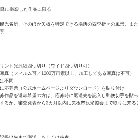
年以降に撮影した作品に限る
観光名所、そのほか矢板を特定できる場所の四季折々の風景、ま
景
リント光沢紙四つ切り（ワイド四つ切り可）
写真（フィルム可／1000万画素以上、加工してある写真は不可）
は不問
に応募票（公式ホームページよりダウンロード）を貼り付け
募作品を返却希望の方は、応募時に返送先を記入し郵便切手を貼
するか、審査発表から2カ月以内に矢板市観光協会まで取りに来る
記提出先まで郵送、もしくは持参