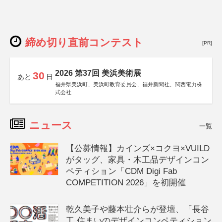
締め切り直前コンテスト
[PR]
2026 第37回 美浜美術展
30
あと
日
福井県美浜町、美浜町教育委員会、福井新聞社、関西電力株
式会社
ニュース
一覧
【公募情報】カインズ×コクヨ×VUILD
がタッグ、家具・木工品デザインコン
ペティション「CDM Digi Fab
COMPETITION 2026」を初開催
乾久美子や藤本壮介らが登壇、「長谷
工 住まいのデザインコンペティション