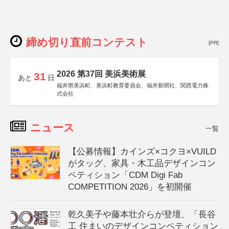
締め切り直前コンテスト
[PR]
2026 第37回 美浜美術展
31
あと
日
福井県美浜町、美浜町教育委員会、福井新聞社、関西電力株
式会社
ニュース
一覧
【公募情報】カインズ×コクヨ×VUILD
がタッグ、家具・木工品デザインコン
ペティション「CDM Digi Fab
COMPETITION 2026」を初開催
乾久美子や藤本壮介らが登壇、「長谷
工 住まいのデザインコンペティション