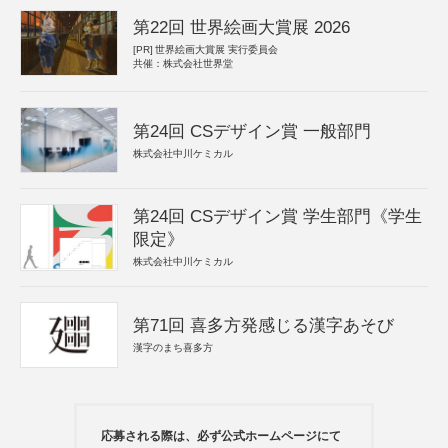
第22回 世界絵画大賞展 2026
[PR]
世界絵画大賞展 実行委員会
共催：株式会社世界堂
第24回 CSデザイン賞 一般部門
株式会社中川ケミカル
第24回 CSデザイン賞 学生部門《学生
限定》
株式会社中川ケミカル
第71回 喜多方発感じる漢字あそび
漢字のまち喜多方
応募される際は、必ず公式ホームページにて