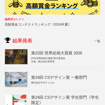
編集部セレクト
高額賞金コンテストランキング《2026年夏》
結果発表
一覧
第22回 世界絵画大賞展 2026
[PR]
世界絵画大賞展 実行委員会
共催：株式会社世界堂
第24回 CSデザイン賞 一般部門
株式会社中川ケミカル
第24回 CSデザイン賞 学生部門《学生
限定》