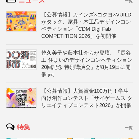
ニュース
一覧
【公募情報】カインズ×コクヨ×VUILD
がタッグ、家具・木工品デザインコン
ペティション「CDM Digi Fab
COMPETITION 2026」を初開催
乾久美子や藤本壮介らが登壇、「長谷
工 住まいのデザインコンペティション
20回記念 特別講演会」が8月19日に開
催
[PR]
【公募情報】大賞賞金100万円！学生
向け創作コンテスト「サイゲームス ク
リエイティブコンテスト2026」が開催
特集
一覧