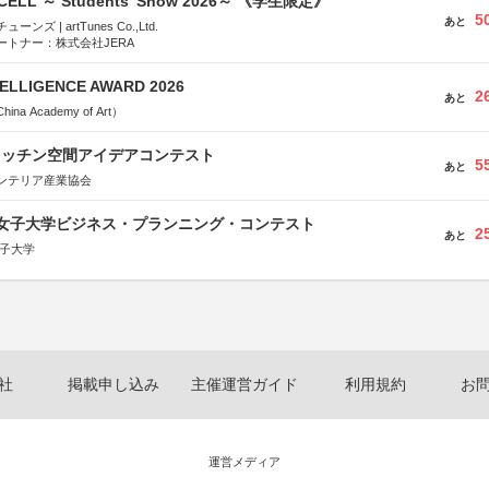
-CELL ～ Students’ Show 2026～ 《学生限定》
5
あと
ズ | artTunes Co.,Ltd.
ートナー：株式会社JERA
TELLIGENCE AWARD 2026
2
あと
a Academy of Art）
キッチン空間アイデアコンテスト
5
あと
ンテリア産業協会
京女子大学ビジネス・プランニング・コンテスト
2
あと
女子大学
社
掲載申し込み
主催運営ガイド
利用規約
お
運営メディア