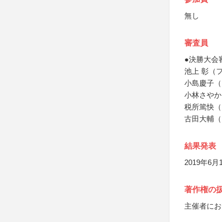
無し
審査員
●決勝大会
池上 彰（
小島慶子（
小林さやか
税所篤快（国
古田大輔（B
結果発表
2019年6
著作権の
主催者にお