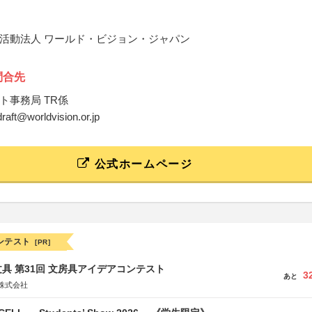
活動法人 ワールド・ビジョン・ジャパン
問合先
ト事務局 TR係
draft@worldvision.or.jp
公式ホームページ
ンテスト
[PR]
具 第31回 文房具アイデアコンテスト
3
あと
株式会社