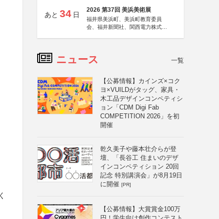
2026 第37回 美浜美術展
34
あと
日
福井県美浜町、美浜町教育委員
会、福井新聞社、関西電力株式会
社
ニュース
一覧
【公募情報】カインズ×コク
ヨ×VUILDがタッグ、家具・
木工品デザインコンペティシ
ョン「CDM Digi Fab
COMPETITION 2026」を初
開催
乾久美子や藤本壮介らが登
壇、「長谷工 住まいのデザ
インコンペティション 20回
記念 特別講演会」が8月19日
に開催
[PR]
く
【公募情報】大賞賞金100万
円！学生向け創作コンテスト