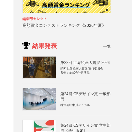
編集部セレクト
高額賞金コンテストランキング《2026年夏》
結果発表
一覧
第22回 世界絵画大賞展 2026
[PR]
世界絵画大賞展 実行委員会
共催：株式会社世界堂
第24回 CSデザイン賞 一般部
門
株式会社中川ケミカル
第24回 CSデザイン賞 学生部
門《学生限定》