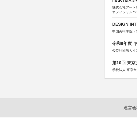
IIIARTMAN
株式会社アートチューン
オフィシャルパ
DESIGN IN
中国美術学院（Chin
令和8年度 
公益社団法人イ
第10回 東
学校法人 東京
運営会