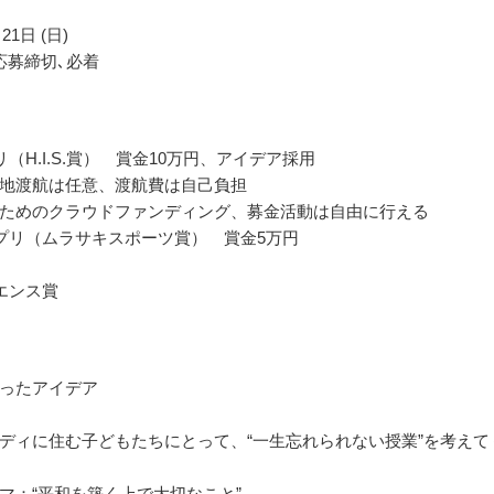
21日 (日)
応募締切､必着
（H.I.S.賞） 賞金10万円、アイデア採用
地渡航は任意、渡航費は自己負担
ためのクラウドファンディング、募金活動は自由に行える
プリ（ムラサキスポーツ賞） 賞金5万円
エンス賞
ったアイデア
ディに住む子どもたちにとって、“一生忘れられない授業”を考えて
マ：“平和を築く上で大切なこと”