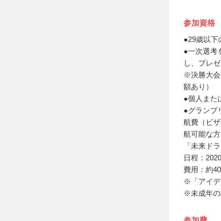
参加資格
●29歳以下
●一次選考
し、プレゼ
※決勝大会
額あり）
●個人また
●グランプ
航費（ビザ
航可能な方
「未来ドラ
日程：202
費用：約4
※「アイデ
※未成年の
参加費