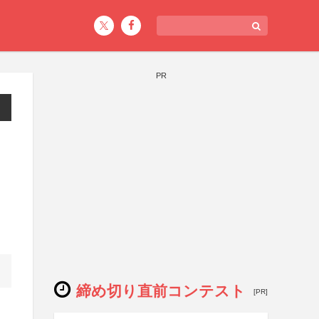
PR
締め切り直前コンテスト
[PR]