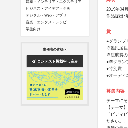
建築・インテリア・エクステリア
ビジネス・アイデア・企画
2019年04月
デジタル・Web・アプリ
作品提出･
音楽・エンタメ・レシピ
学生向け
賞
●グランプリ
※難民居住
主催者の皆様へ
※渡航費の
コンテスト掲載申し込み
●準グラン
●特別賞
●オーディ
募集内容
テーマにそ
【テーマ】
「ビディビ
ださい。」
授業のテー