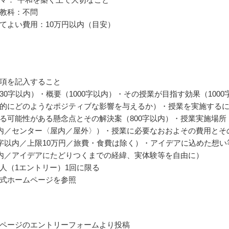
教科：不問
てよい費用：10万円以内（目安）
項を記入すること
30字以内）・概要（1000字以内）・その授業が目指す効果（1000
的にどのようなポジティブな影響を与えるか）・授業を実施する
る可能性がある懸念点とその解決案（800字以内）・授業実施場所
以内／センター〈屋内／屋外〉）・授業に必要なおおよその費用とそ
0字以内／上限10万円／旅費・食費は除く）・アイデアに込めた想い
以内／アイデアにたどりつくまでの経緯、実体験等を自由に）
人（1エントリー）1回に限る
式ホームページを参照
ページのエントリーフォームより投稿