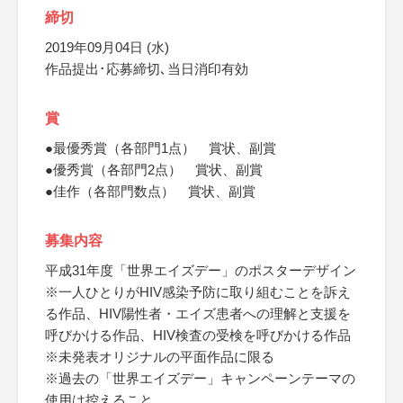
締切
2019年09月04日 (水)
作品提出･応募締切､当日消印有効
賞
●最優秀賞（各部門1点） 賞状、副賞
●優秀賞（各部門2点） 賞状、副賞
●佳作（各部門数点） 賞状、副賞
募集内容
平成31年度「世界エイズデー」のポスターデザイン
※一人ひとりがHIV感染予防に取り組むことを訴え
る作品、HIV陽性者・エイズ患者への理解と支援を
呼びかける作品、HIV検査の受検を呼びかける作品
※未発表オリジナルの平面作品に限る
※過去の「世界エイズデー」キャンペーンテーマの
使用は控えること