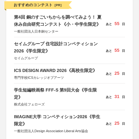
おすすめのコンテスト
[PR]
第4回 銅のすごいちからを調べてみよう！ 夏
55
休み自由研究コンテスト《小・中学生限定》
あと
日
一般社団法人日本銅センター
セイムグループ 住宅設計コンペティション
55
2026《学生限定》
あと
日
セイムグループ
ICS DESIGN AWARD 2026《高校生限定》
25
あと
日
専門学校ICSカレッジオブアーツ
学生短編映画祭 FFF-S 第9回大会《学生限
31
定》
あと
日
株式会社フェローズ
IMAGINE大学 コンペティション2026《学生
25
限定》
あと
日
一般社団法人Design Association Liberal Arts協会