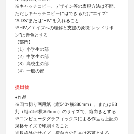
※キャッチコピー、デザイン等の表現方法は不問、
ただしキャッチコピーにはできるだけ“エイズ”
“AIDS”または“HIV”を入れること
※HIV／エイズへの理解と支援の象徴“レッドリボ
ン”は赤色とする
【部門】
（1）小学生の部
（2）中学生の部
（3）高校生の部
（4）一般の部
提出物
●作品
※四つ切り画用紙（縦540×横380mm）、またはB3
判（縦515×横364mm）のサイズで、縦向きとする
※コンピュータグラフィックスによる作品も上記の
規格サイズで印刷すること
※規格外のサイズ、横向きの作品は不可とする