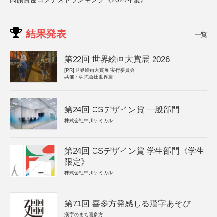
高額賞金コンテストランキング《2026年夏》
結果発表
一覧
第22回 世界絵画大賞展 2026
[PR]
世界絵画大賞展 実行委員会
共催：株式会社世界堂
第24回 CSデザイン賞 一般部門
株式会社中川ケミカル
第24回 CSデザイン賞 学生部門《学生
限定》
株式会社中川ケミカル
第71回 喜多方発感じる漢字あそび
漢字のまち喜多方