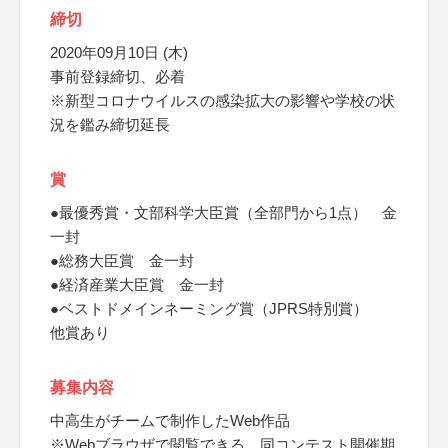
締切
2020年09月10日 (木)
事前登録締切、必着
※新型コロナウイルスの感染拡大の影響や学校の状
況を鑑み締切延長
賞
●最優秀賞・文部科学大臣賞（全部門から1点） 金
一封
●総務大臣賞 金一封
●経済産業大臣賞 金一封
●ベストドメインネーミング賞（JPRS特別賞）
他賞あり
募集内容
中高生がチームで制作したWeb作品
※Webブラウザで閲覧できる、同コンテスト開催期