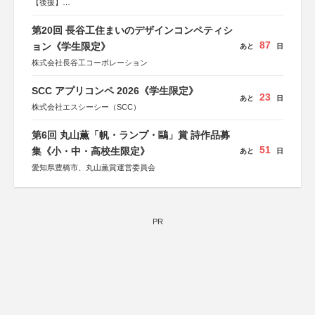
【後援】
総務省消防庁、文部科学省、林野庁、全国森林組合連合
会、森林火災対策協会
第20回 長谷工住まいのデザインコンペティシ
87
ョン《学生限定》
あと
日
株式会社長谷工コーポレーション
SCC アプリコンペ 2026《学生限定》
23
あと
日
株式会社エスシーシー（SCC）
第6回 丸山薫「帆・ランプ・鷗」賞 詩作品募
51
集《小・中・高校生限定》
あと
日
愛知県豊橋市、丸山薫賞運営委員会
PR