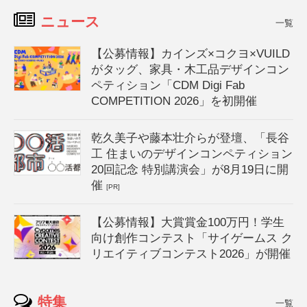
ニュース
一覧
【公募情報】カインズ×コクヨ×VUILD
がタッグ、家具・木工品デザインコン
ペティション「CDM Digi Fab
COMPETITION 2026」を初開催
乾久美子や藤本壮介らが登壇、「長谷
工 住まいのデザインコンペティション
20回記念 特別講演会」が8月19日に開
催
[PR]
【公募情報】大賞賞金100万円！学生
向け創作コンテスト「サイゲームス ク
リエイティブコンテスト2026」が開催
特集
一覧