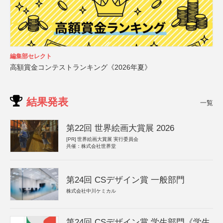
編集部セレクト
高額賞金コンテストランキング《2026年夏》
結果発表
一覧
第22回 世界絵画大賞展 2026
[PR]
世界絵画大賞展 実行委員会
共催：株式会社世界堂
第24回 CSデザイン賞 一般部門
株式会社中川ケミカル
第24回 CSデザイン賞 学生部門《学生