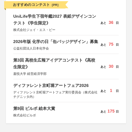
おすすめのコンテスト
[PR]
UniLife学生下宿年鑑2027 表紙デザインコン
36
テスト《学生限定》
あと
日
株式会社ジェイ・エス・ビー
2026年版 化学の日「缶バッジデザイン」募集
75
あと
日
公益社団法人日本化学会
第3回 高校生広報アイデアコンテスト《高校
30
生限定》
あと
日
嘉悦大学 経営経済学部
ディファレント京町堀アートフェア2026
1
あと
日
ディファレント京町堀アートフェア実行委員会（株式会社
チグニッタ内）
第9回 ビルボ 絵本大賞
175
あと
日
株式会社ビルボ