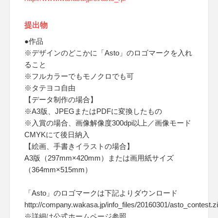
提出物
●作品
※デザインのどこかに「Asto」のロゴマークを入れ
ること
※フルカラーでもモノクロでも可
※タテヨコ自由
【データ制作の場合】
※A3版、JPEGまたはPDFに変換したもの
※入賞の場合、画像解像度300dpi以上／画像モード
CMYKにて後日納入
【絵画、手書きイラストの場合】
A3版（297mm×420mm）または画用紙サイズ
（364mm×515mm）
「Asto」のロゴマークは下記よりダウンロード
http://company.wakasa.jp/info_files/20160301/asto_contest.z
※詳細は公式ホームページ参照