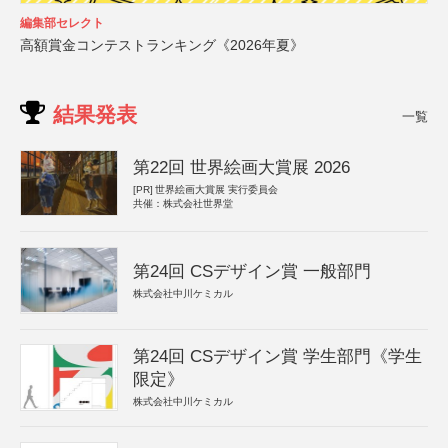
編集部セレクト
高額賞金コンテストランキング《2026年夏》
結果発表
一覧
第22回 世界絵画大賞展 2026
[PR]
世界絵画大賞展 実行委員会
共催：株式会社世界堂
第24回 CSデザイン賞 一般部門
株式会社中川ケミカル
第24回 CSデザイン賞 学生部門《学生
限定》
株式会社中川ケミカル