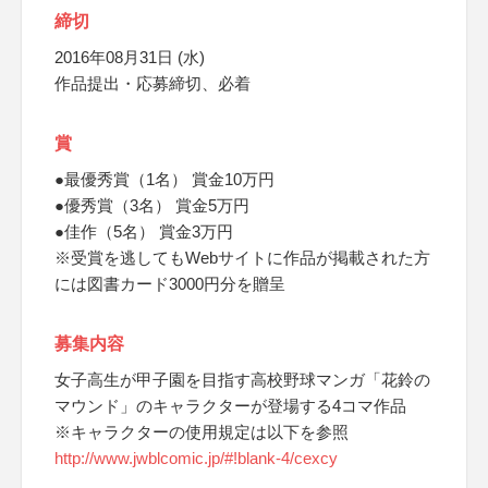
締切
2016年08月31日 (水)
作品提出・応募締切、必着
賞
●最優秀賞（1名） 賞金10万円
●優秀賞（3名） 賞金5万円
●佳作（5名） 賞金3万円
※受賞を逃してもWebサイトに作品が掲載された方
には図書カード3000円分を贈呈
募集内容
女子高生が甲子園を目指す高校野球マンガ「花鈴の
マウンド」のキャラクターが登場する4コマ作品
※キャラクターの使用規定は以下を参照
http://www.jwblcomic.jp/#!blank-4/cexcy