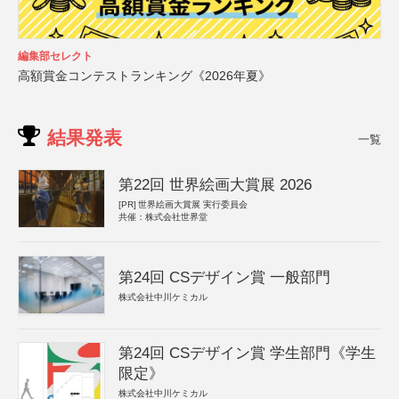
編集部セレクト
高額賞金コンテストランキング《2026年夏》
結果発表
一覧
第22回 世界絵画大賞展 2026
[PR]
世界絵画大賞展 実行委員会
共催：株式会社世界堂
第24回 CSデザイン賞 一般部門
株式会社中川ケミカル
第24回 CSデザイン賞 学生部門《学生
限定》
株式会社中川ケミカル