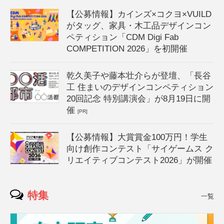
【公募情報】カインズ×コクヨ×VUILD
がタッグ、家具・木工品デザインコン
ペティション「CDM Digi Fab
COMPETITION 2026」を初開催
乾久美子や藤本壮介らが登壇、「長谷
工 住まいのデザインコンペティション
20回記念 特別講演会」が8月19日に開
催
[PR]
【公募情報】大賞賞金100万円！学生
向け創作コンテスト「サイゲームス ク
リエイティブコンテスト2026」が開催
特集
一覧