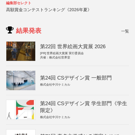
編集部セレクト
高額賞金コンテストランキング《2026年夏》
結果発表
一覧
第22回 世界絵画大賞展 2026
[PR]
世界絵画大賞展 実行委員会
共催：株式会社世界堂
第24回 CSデザイン賞 一般部門
株式会社中川ケミカル
第24回 CSデザイン賞 学生部門《学生
限定》
株式会社中川ケミカル