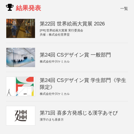
結果発表
一覧
第22回 世界絵画大賞展 2026
[PR]
世界絵画大賞展 実行委員会
共催：株式会社世界堂
第24回 CSデザイン賞 一般部門
株式会社中川ケミカル
第24回 CSデザイン賞 学生部門《学生
限定》
株式会社中川ケミカル
第71回 喜多方発感じる漢字あそび
漢字のまち喜多方