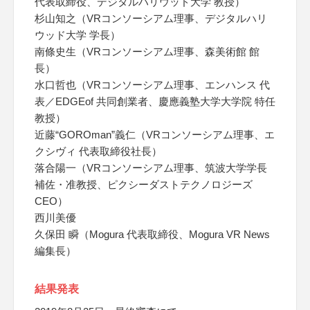
代表取締役、デジタルハリウッド大学 教授）
杉山知之（VRコンソーシアム理事、デジタルハリ
ウッド大学 学長）
南條史生（VRコンソーシアム理事、森美術館 館
長）
水口哲也（VRコンソーシアム理事、エンハンス 代
表／EDGEof 共同創業者、慶應義塾大学大学院 特任
教授）
近藤“GOROman”義仁（VRコンソーシアム理事、エ
クシヴィ 代表取締役社長）
落合陽一（VRコンソーシアム理事、筑波大学学長
補佐・准教授、ピクシーダストテクノロジーズ
CEO）
西川美優
久保田 瞬（Mogura 代表取締役、Mogura VR News
編集長）
結果発表