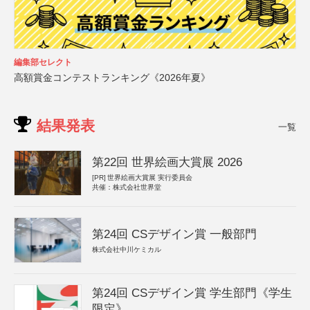
編集部セレクト
高額賞金コンテストランキング《2026年夏》
結果発表
一覧
第22回 世界絵画大賞展 2026
[PR]
世界絵画大賞展 実行委員会
共催：株式会社世界堂
第24回 CSデザイン賞 一般部門
株式会社中川ケミカル
第24回 CSデザイン賞 学生部門《学生
限定》