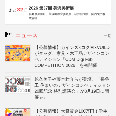
2026 第37回 美浜美術展
32
あと
日
福井県美浜町、美浜町教育委員会、福井新聞社、関西電力株
式会社
ニュース
一覧
【公募情報】カインズ×コクヨ×VUILD
がタッグ、家具・木工品デザインコン
ペティション「CDM Digi Fab
COMPETITION 2026」を初開催
乾久美子や藤本壮介らが登壇、「長谷
工 住まいのデザインコンペティション
20回記念 特別講演会」が8月19日に開
催
[PR]
【公募情報】大賞賞金100万円！学生