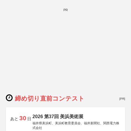
後援：厚生労働省
文部科学省
奈良県
PR
日本経済団体連合会
関西経済連合会
「“よい仕事おこし”フェア」実行委員会
関西文化学術研究都市推進機構
東京難病団体連絡協議会
締め切り直前コンテスト
[PR]
2026 第37回 美浜美術展
30
あと
日
福井県美浜町、美浜町教育委員会、福井新聞社、関西電力株
式会社