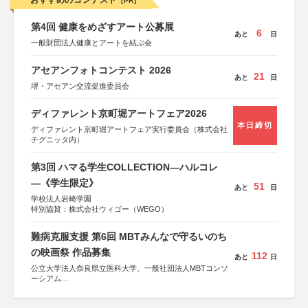
おすすめのコンテスト
[PR]
第4回 健康をめざすアート公募展
6
あと
日
一般財団法人健康とアートを結ぶ会
アセアンフォトコンテスト 2026
21
あと
日
堺・アセアン交流促進委員会
ディファレント京町堀アートフェア2026
本日締切
ディファレント京町堀アートフェア実行委員会（株式会社
チグニッタ内）
第3回 ハマる学生COLLECTION―ハルコレ
―《学生限定》
51
あと
日
学校法人岩崎学園
特別協賛：株式会社ウィゴー（WEGO）
難病克服支援 第6回 MBTみんなで守るいのち
の映画祭 作品募集
112
あと
日
公立大学法人奈良県立医科大学、一般社団法人MBTコンソ
ーシアム
協力：読売新聞社