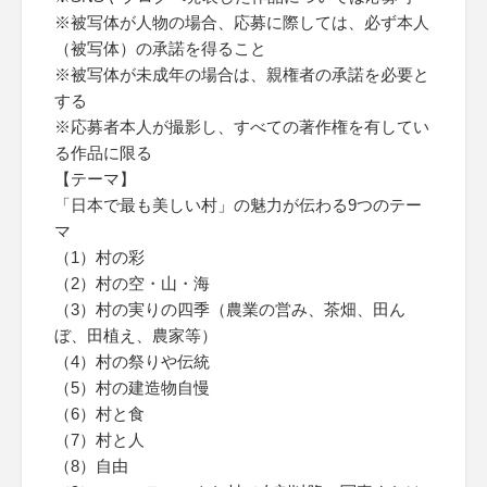
※被写体が人物の場合、応募に際しては、必ず本人
（被写体）の承諾を得ること
※被写体が未成年の場合は、親権者の承諾を必要と
する
※応募者本人が撮影し、すべての著作権を有してい
る作品に限る
【テーマ】
「日本で最も美しい村」の魅力が伝わる9つのテー
マ
（1）村の彩
（2）村の空・山・海
（3）村の実りの四季（農業の営み、茶畑、田ん
ぼ、田植え、農家等）
（4）村の祭りや伝統
（5）村の建造物自慢
（6）村と食
（7）村と人
（8）自由