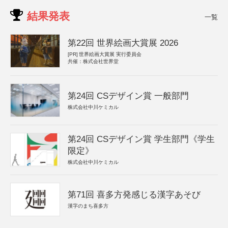
結果発表
一覧
第22回 世界絵画大賞展 2026
[PR]
世界絵画大賞展 実行委員会
共催：株式会社世界堂
第24回 CSデザイン賞 一般部門
株式会社中川ケミカル
第24回 CSデザイン賞 学生部門《学生
限定》
株式会社中川ケミカル
第71回 喜多方発感じる漢字あそび
漢字のまち喜多方