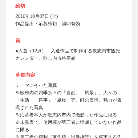
締切
2016年10月07日 (金)
作品提出・応募締切、消印有効
賞
●入選（12点） 入選作品で制作する歌志内市観光
カレンダー、歌志内市特産品
募集内容
テーマにそった写真
※歌志内の四季折々の「自然」「風景」、人々の
「生活」「祭事」「風物」等、町の表情、魅力が表
現された写真
※応募者本人が歌志内市内で撮影した作品に限る
※未発表で、使用権が第三者に帰属していない作品
に限る
※第三者の権利（著作権・肖像権等）を侵害する作