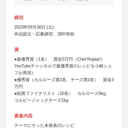
締切
2023年09月30日 (土)
作品提出・応募締切、消印有効
賞
●最優秀賞（1名） 賞金5万円（Chef Ropiaの
YouTubeチャンネルで最優秀賞のレシピを小林シェ
フが再現）
●優秀賞（カルローズ賞2名、チーズ賞2名） 賞金3
万円
●副賞ファイナリスト（10名） カルローズ5kg、
コルビージャックチーズ1kg
募集内容
テーマにそった未発表のレシピ