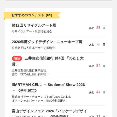
おすすめのコンテスト
[PR]
第12回リサイクルアート展
25
あと
日
リサイクルアート展実行委員会
2026年度グッドデザイン・ニューホープ賞
8
あと
日
公益財団法人日本デザイン振興会
三井住友信託銀行 第4回 「わたし大
NEW
賞」
54
あと
日
三井住友信託銀行株式会社
協力：株式会社朝日新聞社
後援：日本郵便株式会社
IIIARTMAN-CELL ～ Students’ Show 2026
～ 《学生限定》
47
あと
日
株式会社アートチューンズ | artTunes Co.,Ltd.
オフィシャルパートナー：株式会社JERA
富山デザインフェア 2026「パッケージデザイ
32
あと
日