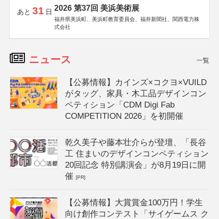
2026 第37回 美浜美術展
31
あと
日
福井県美浜町、美浜町教育委員会、福井新聞社、関西電力株
式会社
ニュース
一覧
【公募情報】カインズ×コクヨ×VUILD
がタッグ、家具・木工品デザインコン
ペティション「CDM Digi Fab
COMPETITION 2026」を初開催
乾久美子や藤本壮介らが登壇、「長谷
工 住まいのデザインコンペティション
20回記念 特別講演会」が8月19日に開
催
[PR]
【公募情報】大賞賞金100万円！学生
向け創作コンテスト「サイゲームス ク