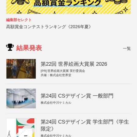
編集部セレクト
高額賞金コンテストランキング《2026年夏》
結果発表
一覧
第22回 世界絵画大賞展 2026
[PR]
世界絵画大賞展 実行委員会
共催：株式会社世界堂
第24回 CSデザイン賞 一般部門
株式会社中川ケミカル
第24回 CSデザイン賞 学生部門《学生
限定》
株式会社中川ケミカル