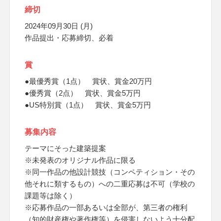
締切
2024年09月30日 (月)
作品提出・応募締切、必着
賞
●最優秀賞（1点） 賞状、賞金20万円
●優秀賞（2点） 賞状、賞金5万円
●US特別賞（1点） 賞状、賞金5万円
募集内容
テーマにそった建築提案
※未発表のオリジナル作品に限る
※同一作品の他設計競技（コンペティション・その
他それに類するもの）への二重応募は不可（学校の
課題等は除く）
※応募作品の一部あるいは全部が、第三者の権利
（知的財産権や著作権等）を侵害しないよう十分配