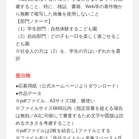
慮すること、特に、雑誌、書籍、Web等の著作物か
ら無断で複写した画像を使用しないこと
【部門／テーマ】
（1）学生部門：自然体験するこども園
（2）自由部門：どの子も一日を楽しく過ごせるこ
ども園
※社会人の方は（2）を、学生の方はいずれかを選
択
提出物
●応募用紙（公式ホームページよりダウンロード）
●作品データ
※pdfファイル、A3サイズ2枚、横使い
※ファイルサイズ6MB以内（指定容量を超える場合
は無効／A3に印刷して審査するため文字や図版は読
める大きさを考慮すること）
※pdfファイルは2枚を結合し1ファイルとする
※ファイル名は「作品タイトル＋半角スペース＋氏