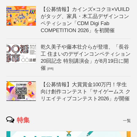
【公募情報】カインズ×コクヨ×VUILD
がタッグ、家具・木工品デザインコン
ペティション「CDM Digi Fab
COMPETITION 2026」を初開催
乾久美子や藤本壮介らが登壇、「長谷
工 住まいのデザインコンペティション
20回記念 特別講演会」が8月19日に開
催
[PR]
【公募情報】大賞賞金100万円！学生
向け創作コンテスト「サイゲームス ク
リエイティブコンテスト2026」が開催
特集
一覧