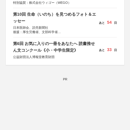
特別協賛：株式会社ウィゴー（WEGO）
第10回 生命（いのち）を見つめるフォト＆エ
ッセー
54
あと
日
日本医師会、読売新聞社
後援：厚生労働省、文部科学省
協賛：東京海上日動火災保険株式会社、東京海上日動あん
しん生命保険株式会社
第6回 お気に入りの一冊をあなたへ 読書推せ
33
ん文コンクール《小・中学生限定》
あと
日
公益財団法人博報堂教育財団
PR