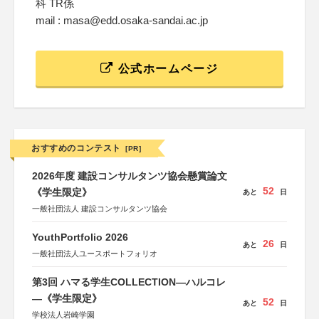
科 TR係
mail : masa@edd.osaka-sandai.ac.jp
公式ホームページ
おすすめのコンテスト
[PR]
2026年度 建設コンサルタンツ協会懸賞論文
52
《学生限定》
あと
日
一般社団法人 建設コンサルタンツ協会
YouthPortfolio 2026
26
あと
日
一般社団法人ユースポートフォリオ
第3回 ハマる学生COLLECTION―ハルコレ
―《学生限定》
52
あと
日
学校法人岩崎学園