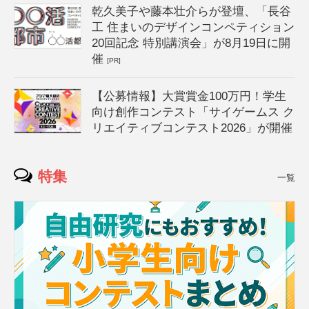
乾久美子や藤本壮介らが登壇、「長谷
工 住まいのデザインコンペティション
20回記念 特別講演会」が8月19日に開
催
[PR]
【公募情報】大賞賞金100万円！学生
向け創作コンテスト「サイゲームス ク
リエイティブコンテスト2026」が開催
特集
一覧