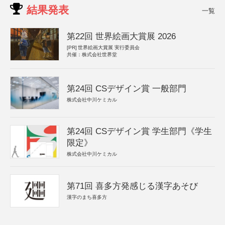
結果発表
一覧
第22回 世界絵画大賞展 2026
[PR]
世界絵画大賞展 実行委員会
共催：株式会社世界堂
第24回 CSデザイン賞 一般部門
株式会社中川ケミカル
第24回 CSデザイン賞 学生部門《学生
限定》
株式会社中川ケミカル
第71回 喜多方発感じる漢字あそび
漢字のまち喜多方