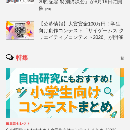
20回記念 特別講演会」が8月19日に開
催
[PR]
【公募情報】大賞賞金100万円！学生
向け創作コンテスト「サイゲームス ク
リエイティブコンテスト2026」が開催
特集
一覧
編集部セレクト