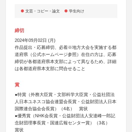
文芸・コピー・論文
学生向け
締切
2024年09月02日 (月)
作品提出・応募締切、必着※地方大会を実施する都
道府県（公式ホームページ参照）在住の方は、応募
締切が各都道府県本支部によって異なるため、詳細
は各都道府県本支部に問合せること
賞
●特賞（外務大臣賞・文部科学大臣賞・公益社団法
人日本ユネスコ協会連盟会長賞・公益財団法人日本
国際連合協会会長賞）（4名） 賞状
●優秀賞（NHK会長賞・公益財団法人安達峰一郎記
念財団理事長賞・国連広報センター賞）（3名）
賞状