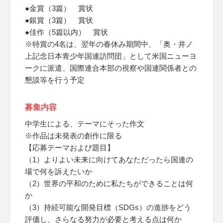
●金賞（3篇） 賞状
●銀賞（3篇） 賞状
●佳作（5篇以内） 賞状
※特賞の4名は、翌年の春休み期間中、「奥・井ノ
上記念日本青少年国連訪問団」として米国ニューヨ
ークに派遣、国際連合本部の視察や国連関係者との
懇談等を行う予定
募集内容
中学生による、テーマにそった作文
※作品は未発表の創作に限る
【応募テーマおよび題目】
（1）よりよい未来に向けてあなただったら国連の
場で何を訴えたいか
（2）世界の平和のために私たちができることは何
か
（3）持続可能な開発目標（SDGs）の進捗をどう
評価し、さらなる努力が必要と考える点は何か