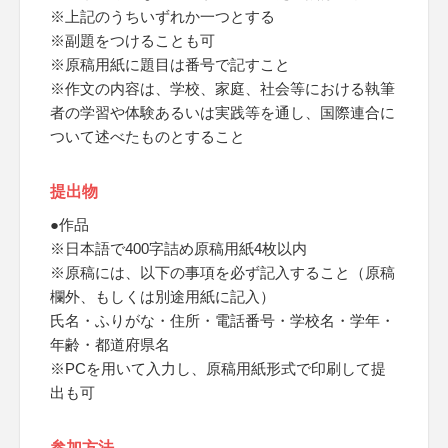
※上記のうちいずれか一つとする
※副題をつけることも可
※原稿用紙に題目は番号で記すこと
※作文の内容は、学校、家庭、社会等における執筆
者の学習や体験あるいは実践等を通し、国際連合に
ついて述べたものとすること
提出物
●作品
※日本語で400字詰め原稿用紙4枚以内
※原稿には、以下の事項を必ず記入すること（原稿
欄外、もしくは別途用紙に記入）
氏名・ふりがな・住所・電話番号・学校名・学年・
年齢・都道府県名
※PCを用いて入力し、原稿用紙形式で印刷して提
出も可
参加方法