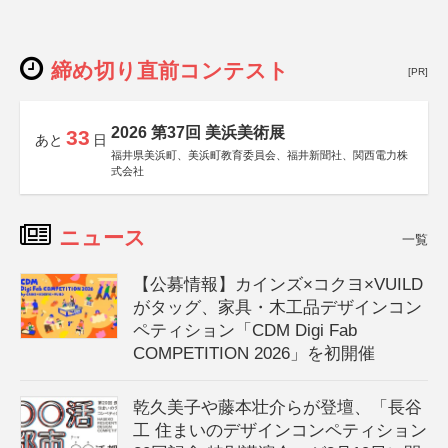
締め切り直前コンテスト
[PR]
2026 第37回 美浜美術展
33
あと
日
福井県美浜町、美浜町教育委員会、福井新聞社、関西電力株
式会社
ニュース
一覧
【公募情報】カインズ×コクヨ×VUILD
がタッグ、家具・木工品デザインコン
ペティション「CDM Digi Fab
COMPETITION 2026」を初開催
乾久美子や藤本壮介らが登壇、「長谷
工 住まいのデザインコンペティション