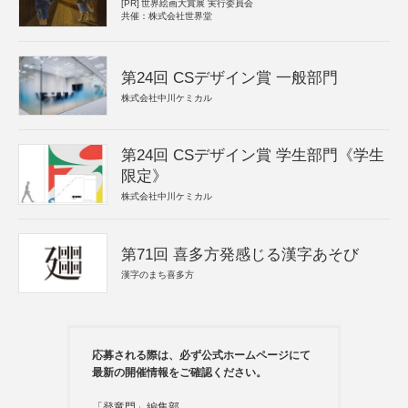
[PR]
世界絵画大賞展 実行委員会
共催：株式会社世界堂
第24回 CSデザイン賞 一般部門
株式会社中川ケミカル
第24回 CSデザイン賞 学生部門《学生
限定》
株式会社中川ケミカル
第71回 喜多方発感じる漢字あそび
漢字のまち喜多方
応募される際は、必ず公式ホームページにて
最新の開催情報をご確認ください。
「登竜門」編集部