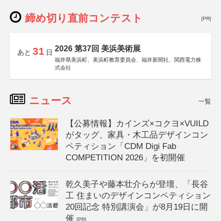
締め切り直前コンテスト
[PR]
2026 第37回 美浜美術展
31
あと
日
福井県美浜町、美浜町教育委員会、福井新聞社、関西電力株
式会社
ニュース
一覧
【公募情報】カインズ×コクヨ×VUILD
がタッグ、家具・木工品デザインコン
ペティション「CDM Digi Fab
COMPETITION 2026」を初開催
乾久美子や藤本壮介らが登壇、「長谷
工 住まいのデザインコンペティション
20回記念 特別講演会」が8月19日に開
催
[PR]