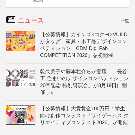
式会社
ニュース
一覧
【公募情報】カインズ×コクヨ×VUILD
がタッグ、家具・木工品デザインコン
ペティション「CDM Digi Fab
COMPETITION 2026」を初開催
乾久美子や藤本壮介らが登壇、「長谷
工 住まいのデザインコンペティション
20回記念 特別講演会」が8月19日に開
催
[PR]
【公募情報】大賞賞金100万円！学生
向け創作コンテスト「サイゲームス ク
リエイティブコンテスト2026」が開催