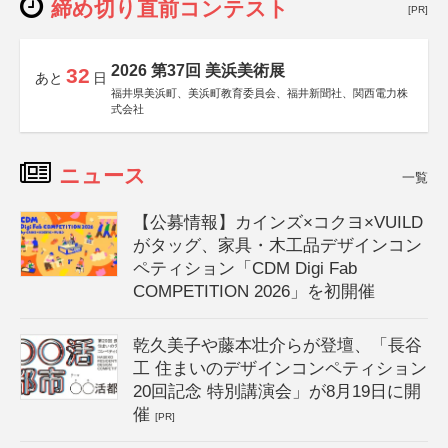
締め切り直前コンテスト
[PR]
2026 第37回 美浜美術展
32
あと
日
福井県美浜町、美浜町教育委員会、福井新聞社、関西電力株
式会社
ニュース
一覧
【公募情報】カインズ×コクヨ×VUILD
がタッグ、家具・木工品デザインコン
ペティション「CDM Digi Fab
COMPETITION 2026」を初開催
乾久美子や藤本壮介らが登壇、「長谷
工 住まいのデザインコンペティション
20回記念 特別講演会」が8月19日に開
催
[PR]