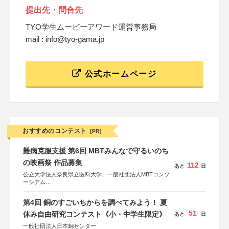
提出先・問合先
TYO学生ムービーアワード運営事務局
mail : info@tyo-gama.jp
公式ホームページ
おすすめのコンテスト
[PR]
難病克服支援 第6回 MBTみんなで守るいのち
の映画祭 作品募集
112
あと
日
公立大学法人奈良県立医科大学、一般社団法人MBTコンソ
ーシアム
協力：読売新聞社
第4回 銅のすごいちからを調べてみよう！ 夏
後援：厚生労働省
51
文部科学省
休み自由研究コンテスト《小・中学生限定》
あと
日
奈良県
一般社団法人日本銅センター
日本経済団体連合会