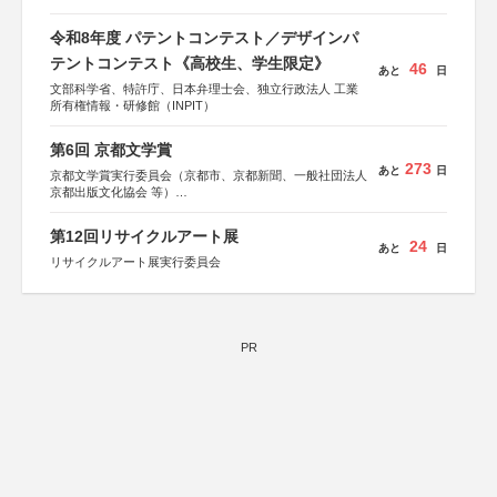
関西経済連合会
「“よい仕事おこし”フェア」実行委員会
令和8年度 パテントコンテスト／デザインパ
関西文化学術研究都市推進機構
テントコンテスト《高校生、学生限定》
東京難病団体連絡協議会
46
あと
日
文部科学省、特許庁、日本弁理士会、独立行政法人 工業
所有権情報・研修館（INPIT）
第6回 京都文学賞
273
あと
日
京都文学賞実行委員会（京都市、京都新聞、一般社団法人
京都出版文化協会 等）
協力：京都府書店商業組合、朝日新聞出版、
KADOKAWA、河出書房新社、幻冬舎、講談社、光文社、
第12回リサイクルアート展
集英社、小学館、祥伝社、新潮社、淡交社、ちいさいミシ
24
あと
日
マ社、徳間書店、早川書房、PHP研究所、双葉社、文藝春
リサイクルアート展実行委員会
秋、ポプラ社、毎日新聞出版
PR