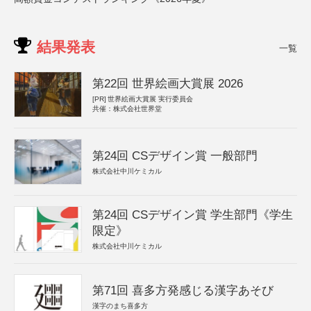
結果発表
一覧
第22回 世界絵画大賞展 2026
[PR]
世界絵画大賞展 実行委員会
共催：株式会社世界堂
第24回 CSデザイン賞 一般部門
株式会社中川ケミカル
第24回 CSデザイン賞 学生部門《学生
限定》
株式会社中川ケミカル
第71回 喜多方発感じる漢字あそび
漢字のまち喜多方