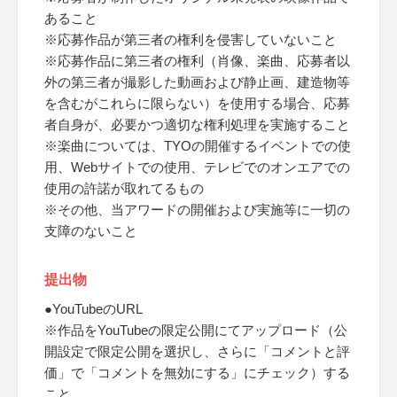
あること
※応募作品が第三者の権利を侵害していないこと
※応募作品に第三者の権利（肖像、楽曲、応募者以
外の第三者が撮影した動画および静止画、建造物等
を含むがこれらに限らない）を使用する場合、応募
者自身が、必要かつ適切な権利処理を実施すること
※楽曲については、TYOの開催するイベントでの使
用、Webサイトでの使用、テレビでのオンエアでの
使用の許諾が取れてるもの
※その他、当アワードの開催および実施等に一切の
支障のないこと
提出物
●YouTubeのURL
※作品をYouTubeの限定公開にてアップロード（公
開設定で限定公開を選択し、さらに「コメントと評
価」で「コメントを無効にする」にチェック）する
こと