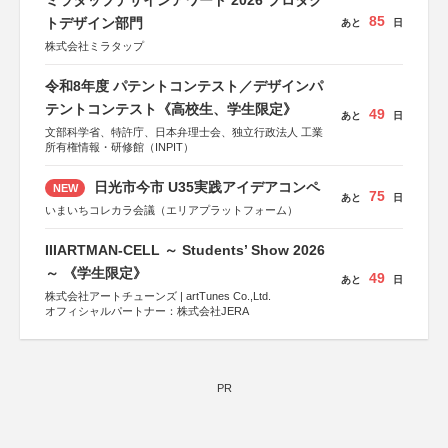
ミラタップデザインアワード 2026 プロダク
85
トデザイン部門
あと
日
株式会社ミラタップ
令和8年度 パテントコンテスト／デザインパ
テントコンテスト《高校生、学生限定》
49
あと
日
文部科学省、特許庁、日本弁理士会、独立行政法人 工業
所有権情報・研修館（INPIT）
日光市今市 U35実践アイデアコンペ
NEW
75
あと
日
いまいちコレカラ会議（エリアプラットフォーム）
IIIARTMAN-CELL ～ Students’ Show 2026
～ 《学生限定》
49
あと
日
株式会社アートチューンズ | artTunes Co.,Ltd.
オフィシャルパートナー：株式会社JERA
PR