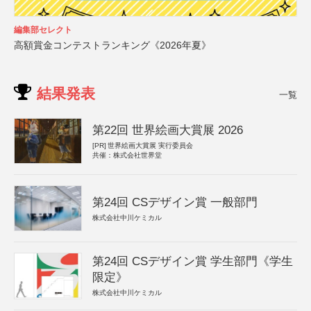
編集部セレクト
高額賞金コンテストランキング《2026年夏》
結果発表
一覧
第22回 世界絵画大賞展 2026
[PR]
世界絵画大賞展 実行委員会
共催：株式会社世界堂
第24回 CSデザイン賞 一般部門
株式会社中川ケミカル
第24回 CSデザイン賞 学生部門《学生
限定》
株式会社中川ケミカル