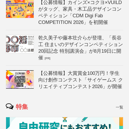
【公募情報】カインズ×コクヨ×VUILD
がタッグ、家具・木工品デザインコン
ペティション「CDM Digi Fab
COMPETITION 2026」を初開催
乾久美子や藤本壮介らが登壇、「長谷
工 住まいのデザインコンペティション
20回記念 特別講演会」が8月19日に開
催
[PR]
【公募情報】大賞賞金100万円！学生
向け創作コンテスト「サイゲームス ク
リエイティブコンテスト2026」が開催
特集
一覧