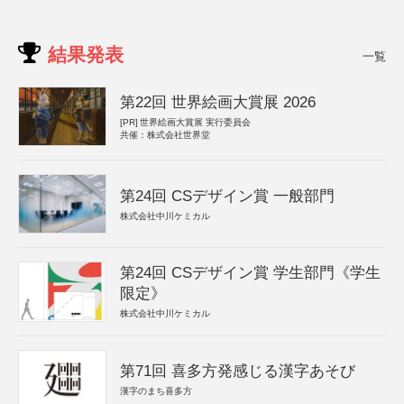
結果発表
一覧
第22回 世界絵画大賞展 2026
[PR]
世界絵画大賞展 実行委員会
共催：株式会社世界堂
第24回 CSデザイン賞 一般部門
株式会社中川ケミカル
第24回 CSデザイン賞 学生部門《学生
限定》
株式会社中川ケミカル
第71回 喜多方発感じる漢字あそび
漢字のまち喜多方