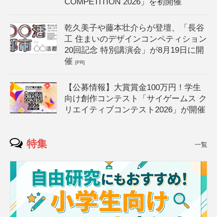
COMPETITION 2026」を初開催
乾久美子や藤本壮介らが登壇、「長谷
工 住まいのデザインコンペティション
20回記念 特別講演会」が8月19日に開
催
[PR]
【公募情報】大賞賞金100万円！学生
向け創作コンテスト「サイゲームス ク
リエイティブコンテスト2026」が開催
特集
一覧