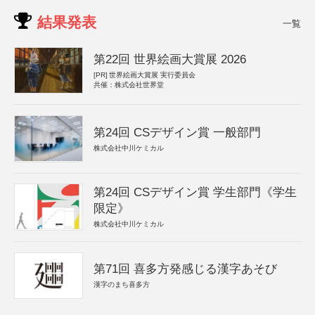
結果発表
一覧
第22回 世界絵画大賞展 2026
[PR]
世界絵画大賞展 実行委員会
共催：株式会社世界堂
第24回 CSデザイン賞 一般部門
株式会社中川ケミカル
第24回 CSデザイン賞 学生部門《学生
限定》
株式会社中川ケミカル
第71回 喜多方発感じる漢字あそび
漢字のまち喜多方