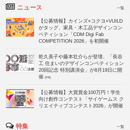
ニュース
一覧
【公募情報】カインズ×コクヨ×VUILD
がタッグ、家具・木工品デザインコン
ペティション「CDM Digi Fab
COMPETITION 2026」を初開催
乾久美子や藤本壮介らが登壇、「長谷
工 住まいのデザインコンペティション
20回記念 特別講演会」が8月19日に開
催
[PR]
【公募情報】大賞賞金100万円！学生
向け創作コンテスト「サイゲームス ク
リエイティブコンテスト2026」が開催
特集
一覧