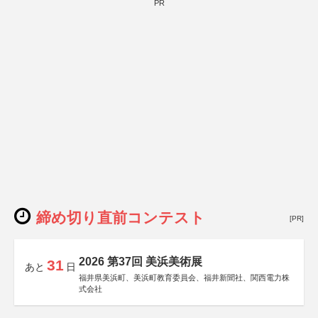
PR
締め切り直前コンテスト
[PR]
2026 第37回 美浜美術展
31
あと
日
福井県美浜町、美浜町教育委員会、福井新聞社、関西電力株
式会社