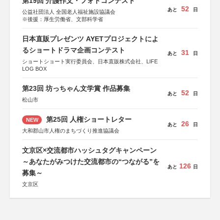
第19回 介護作文・フォトコンテスト
52
あと
日
公益社団法人 全国老人福祉施設協議会
※後援：厚生労働省、文部科学省
日本直販プレゼンツ AYETプロジェクトによ
るショートドラマ企画コンテスト
31
あと
日
ショートショート実行委員会、日本直販株式会社、LIFE
LOG BOX
第23回 坊っちゃん文学賞 作品募集
52
あと
日
松山市
第25回 人権ショートレター
NEW
26
あと
日
大和郡山市人権のまちづくり推進協議会
文京区×交流都市ハッシュタグキャンペーン
～あなたがみつけた交流都市の“つながる”を
126
あと
日
募集～
文京区