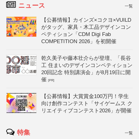
ニュース
一覧
【公募情報】カインズ×コクヨ×VUILD
がタッグ、家具・木工品デザインコン
ペティション「CDM Digi Fab
COMPETITION 2026」を初開催
乾久美子や藤本壮介らが登壇、「長谷
工 住まいのデザインコンペティション
20回記念 特別講演会」が8月19日に開
催
[PR]
【公募情報】大賞賞金100万円！学生
向け創作コンテスト「サイゲームス ク
リエイティブコンテスト2026」が開催
特集
一覧