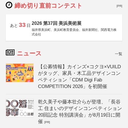
締め切り直前コンテスト
[PR]
2026 第37回 美浜美術展
33
あと
日
福井県美浜町、美浜町教育委員会、福井新聞社、関西電力株
式会社
ニュース
一覧
【公募情報】カインズ×コクヨ×VUILD
がタッグ、家具・木工品デザインコン
ペティション「CDM Digi Fab
COMPETITION 2026」を初開催
乾久美子や藤本壮介らが登壇、「長谷
工 住まいのデザインコンペティション
20回記念 特別講演会」が8月19日に開
催
[PR]