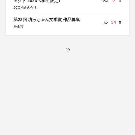
9
ェクト 2026《学生限定》
あと
日
JCOM株式会社
第23回 坊っちゃん文学賞 作品募集
54
あと
日
松山市
PR