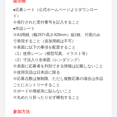
提出物
●応募シート（公式ホームページよりダウンロー
ド）
※発行された受付番号を記入すること
●作品シート
※A3用紙（幅297×高さ420mm）縦1枚、片面のみ
で表現すること（追加用紙は不可）
※表面に以下の事項を配置すること
（1）使用シーン（模型写真、イラスト等）
（2）寸法入り全体図（レンダリング）
※表面に応募者を判別できる情報は記載しないこと
※使用言語は日本語に限る
※応募点数は無制限、ただし複数応募の場合は作品
ごとにエントリーすること
※ボードや厚紙等に貼らないこと
※丸めたり折ったりせず梱包すること
参加方法