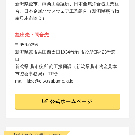
新潟県燕市、燕商工会議所、日本金属洋食器工業組
合、日本金属ハウスウェア工業組合（新潟県燕市物
産見本市協会）
提出先・問合先
〒959-0295
新潟県燕市吉田西太田1934番地 市役所3階 23番窓
口
新潟県 燕市役所 商工振興課（新潟県燕市物産見本
市協会事務局） TR係
mail : jtidc@city.tsubame.lg.jp
公式ホームページ