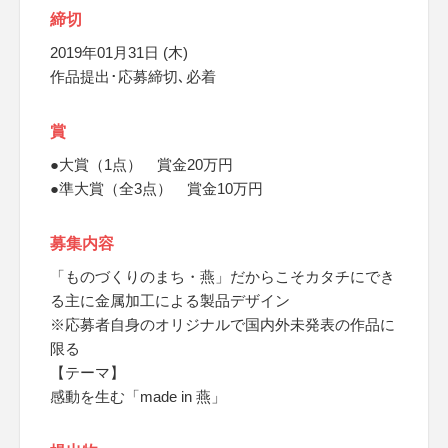
締切
2019年01月31日 (木)
作品提出･応募締切､必着
賞
●大賞（1点） 賞金20万円
●準大賞（全3点） 賞金10万円
募集内容
「ものづくりのまち・燕」だからこそカタチにでき
る主に金属加工による製品デザイン
※応募者自身のオリジナルで国内外未発表の作品に
限る
【テーマ】
感動を生む「made in 燕」