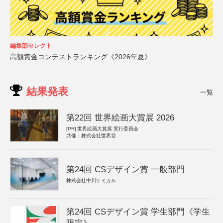
編集部セレクト
高額賞金コンテストランキング《2026年夏》
結果発表
一覧
第22回 世界絵画大賞展 2026
[PR]
世界絵画大賞展 実行委員会
共催：株式会社世界堂
第24回 CSデザイン賞 一般部門
株式会社中川ケミカル
第24回 CSデザイン賞 学生部門《学生