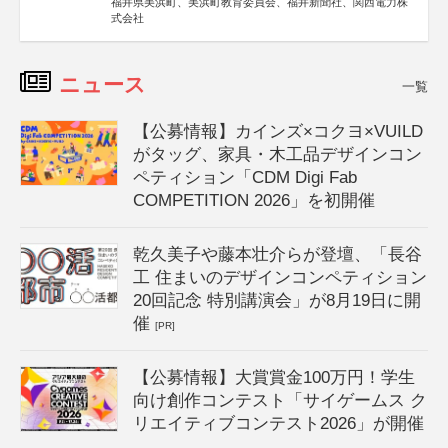
福井県美浜町、美浜町教育委員会、福井新聞社、関西電力株
式会社
ニュース
一覧
【公募情報】カインズ×コクヨ×VUILD
がタッグ、家具・木工品デザインコン
ペティション「CDM Digi Fab
COMPETITION 2026」を初開催
乾久美子や藤本壮介らが登壇、「長谷
工 住まいのデザインコンペティション
20回記念 特別講演会」が8月19日に開
催
[PR]
【公募情報】大賞賞金100万円！学生
向け創作コンテスト「サイゲームス ク
リエイティブコンテスト2026」が開催