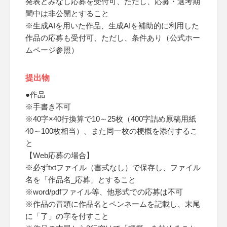
発表とみなし応募を受付可、ただし、応募・選考期
間中は非公開とすること
※生成AIを用いた作品、生成AIを補助的に利用した
作品の応募も受付可、ただし、条件あり（公式ホー
ムページ参照）
提出物
●作品
※手書き不可
※40字×40行換算で10～25枚（400字詰め原稿用紙
40～100枚相当）、また同一枚の梗概を添付するこ
と
【Web応募の場合】
※必ずtxtファイル（書式なし）で保存し、ファイル
名を「作品名_応募」とすること
※word/pdfファイル等、他形式での応募は不可
※作品の冒頭に作品名とペンネームを記載し、末尾
に「了」の字を付すこと