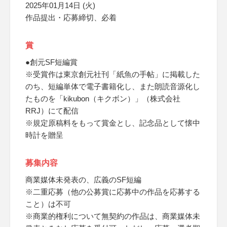
2025年01月14日 (火)
作品提出・応募締切、必着
賞
●創元SF短編賞
※受賞作は東京創元社刊「紙魚の手帖」に掲載した
のち、短編単体で電子書籍化し、また朗読音源化し
たものを「kikubon（キクボン）」（株式会社
RRJ）にて配信
※規定原稿料をもって賞金とし、記念品として懐中
時計を贈呈
募集内容
商業媒体未発表の、広義のSF短編
※二重応募（他の公募賞に応募中の作品を応募する
こと）は不可
※商業的権利について無契約の作品は、商業媒体未