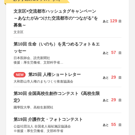
文京区×交流都市ハッシュタグキャンペーン
～あなたがみつけた交流都市の“つながる”を
129
あと
日
募集～
文京区
第10回 生命（いのち）を見つめるフォト＆エ
ッセー
57
あと
日
日本医師会、読売新聞社
後援：厚生労働省、文部科学省
協賛：東京海上日動火災保険株式会社、東京海上日動あん
しん生命保険株式会社
第25回 人権ショートレター
NEW
29
あと
日
大和郡山市人権のまちづくり推進協議会
第30回 全国高校生創作コンテスト《高校生限
29
定》
あと
日
國學院大學、高校生新聞社
第19回 介護作文・フォトコンテスト
55
あと
日
公益社団法人 全国老人福祉施設協議会
※後援：厚生労働省、文部科学省