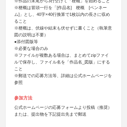
※作品の末尾から3行空けて「梗概」を始めること
※梗概は冒頭一行を「[作品名] 梗概 [ペンネー
ム]」とし、40字×40行換算で1枚以内の長さに収め
ること
※梗概は、伏線や結末も伏せずに書くこと（執筆意
図の説明は不要）
●添付図版等
※必要な場合のみ
※ファイルが複数ある場合は、まとめてzipファイ
ルで保存し、ファイル名を「作品名_図版」にする
こと
※郵送での応募方法等、詳細は公式ホームページを
参照
参加方法
公式ホームページの応募フォームより投稿（推奨）
または、提出物を下記提出先まで郵送