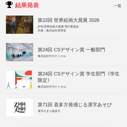
結果発表
一覧
第22回 世界絵画大賞展 2026
[PR]
世界絵画大賞展 実行委員会
共催：株式会社世界堂
第24回 CSデザイン賞 一般部門
株式会社中川ケミカル
第24回 CSデザイン賞 学生部門《学生
限定》
株式会社中川ケミカル
第71回 喜多方発感じる漢字あそび
漢字のまち喜多方