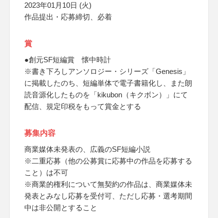
2023年01月10日 (火)
作品提出・応募締切、必着
賞
●創元SF短編賞 懐中時計
※書き下ろしアンソロジー・シリーズ「Genesis」
に掲載したのち、短編単体で電子書籍化し、また朗
読音源化したものを「kikubon（キクボン）」にて
配信、規定印税をもって賞金とする
募集内容
商業媒体未発表の、広義のSF短編小説
※二重応募（他の公募賞に応募中の作品を応募する
こと）は不可
※商業的権利について無契約の作品は、商業媒体未
発表とみなし応募を受付可、ただし応募・選考期間
中は非公開とすること