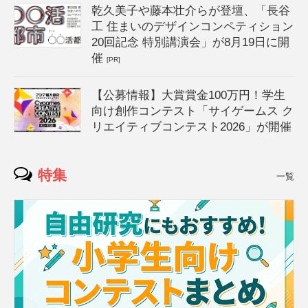
乾久美子や藤本壮介らが登壇、「長谷
工 住まいのデザインコンペティション
20回記念 特別講演会」が8月19日に開
催
[PR]
【公募情報】大賞賞金100万円！学生
向け創作コンテスト「サイゲームス ク
リエイティブコンテスト2026」が開催
特集
一覧