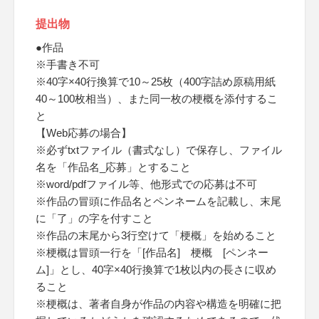
提出物
●作品
※手書き不可
※40字×40行換算で10～25枚（400字詰め原稿用紙
40～100枚相当）、また同一枚の梗概を添付するこ
と
【Web応募の場合】
※必ずtxtファイル（書式なし）で保存し、ファイル
名を「作品名_応募」とすること
※word/pdfファイル等、他形式での応募は不可
※作品の冒頭に作品名とペンネームを記載し、末尾
に「了」の字を付すこと
※作品の末尾から3行空けて「梗概」を始めること
※梗概は冒頭一行を「[作品名] 梗概 [ペンネー
ム]」とし、40字×40行換算で1枚以内の長さに収め
ること
※梗概は、著者自身が作品の内容や構造を明確に把