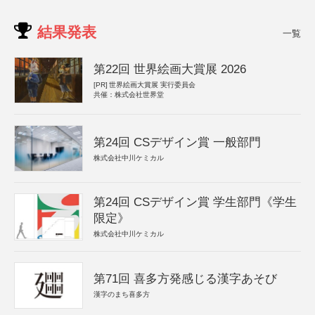
結果発表
一覧
第22回 世界絵画大賞展 2026
[PR]
世界絵画大賞展 実行委員会
共催：株式会社世界堂
第24回 CSデザイン賞 一般部門
株式会社中川ケミカル
第24回 CSデザイン賞 学生部門《学生
限定》
株式会社中川ケミカル
第71回 喜多方発感じる漢字あそび
漢字のまち喜多方