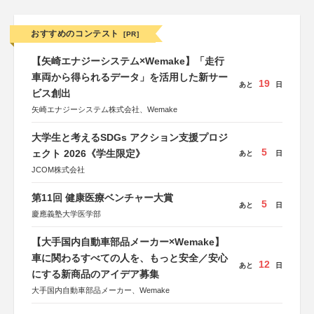
おすすめのコンテスト
[PR]
【矢崎エナジーシステム×Wemake】「走行
車両から得られるデータ」を活用した新サー
19
あと
日
ビス創出
矢崎エナジーシステム株式会社、Wemake
大学生と考えるSDGs アクション支援プロジ
5
ェクト 2026《学生限定》
あと
日
JCOM株式会社
第11回 健康医療ベンチャー大賞
5
あと
日
慶應義塾大学医学部
【大手国内自動車部品メーカー×Wemake】
車に関わるすべての人を、もっと安全／安心
12
あと
日
にする新商品のアイデア募集
大手国内自動車部品メーカー、Wemake