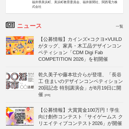
福井県美浜町、美浜町教育委員会、福井新聞社、関西電力株
式会社
ニュース
一覧
【公募情報】カインズ×コクヨ×VUILD
がタッグ、家具・木工品デザインコン
ペティション「CDM Digi Fab
COMPETITION 2026」を初開催
乾久美子や藤本壮介らが登壇、「長谷
工 住まいのデザインコンペティション
20回記念 特別講演会」が8月19日に開
催
[PR]
【公募情報】大賞賞金100万円！学生
向け創作コンテスト「サイゲームス ク
リエイティブコンテスト2026」が開催