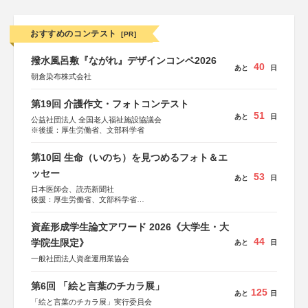
おすすめのコンテスト
[PR]
撥水風呂敷『ながれ』デザインコンペ2026
40
あと
日
朝倉染布株式会社
第19回 介護作文・フォトコンテスト
51
あと
日
公益社団法人 全国老人福祉施設協議会
※後援：厚生労働省、文部科学省
第10回 生命（いのち）を見つめるフォト＆エ
ッセー
53
あと
日
日本医師会、読売新聞社
後援：厚生労働省、文部科学省
協賛：東京海上日動火災保険株式会社、東京海上日動あん
しん生命保険株式会社
資産形成学生論文アワード 2026《大学生・大
44
学院生限定》
あと
日
一般社団法人資産運用業協会
第6回 「絵と言葉のチカラ展」
125
あと
日
「絵と言葉のチカラ展」実行委員会