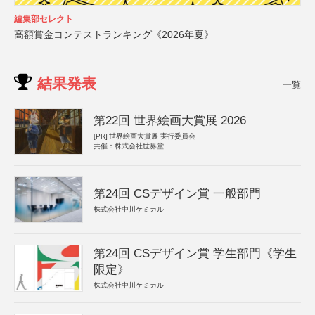
編集部セレクト
高額賞金コンテストランキング《2026年夏》
結果発表
一覧
第22回 世界絵画大賞展 2026
[PR]
世界絵画大賞展 実行委員会
共催：株式会社世界堂
第24回 CSデザイン賞 一般部門
株式会社中川ケミカル
第24回 CSデザイン賞 学生部門《学生
限定》
株式会社中川ケミカル