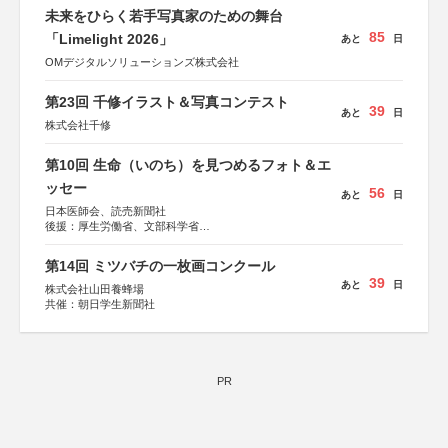
未来をひらく若手写真家のための舞台
85
「Limelight 2026」
あと
日
OMデジタルソリューションズ株式会社
第23回 千修イラスト＆写真コンテスト
39
あと
日
株式会社千修
第10回 生命（いのち）を見つめるフォト＆エ
ッセー
56
あと
日
日本医師会、読売新聞社
後援：厚生労働省、文部科学省
協賛：東京海上日動火災保険株式会社、東京海上日動あん
しん生命保険株式会社
第14回 ミツバチの一枚画コンクール
39
あと
日
株式会社山田養蜂場
共催：朝日学生新聞社
PR