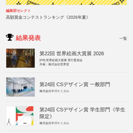
編集部セレクト
高額賞金コンテストランキング《2026年夏》
結果発表
一覧
第22回 世界絵画大賞展 2026
[PR]
世界絵画大賞展 実行委員会
共催：株式会社世界堂
第24回 CSデザイン賞 一般部門
株式会社中川ケミカル
第24回 CSデザイン賞 学生部門《学生
限定》
株式会社中川ケミカル