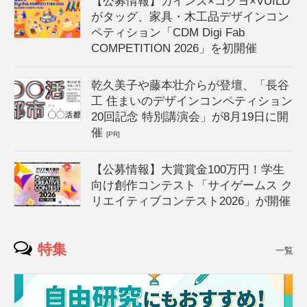
【公募情報】カインズ×コクヨ×VUILD
がタッグ、家具・木工品デザインコン
ペティション「CDM Digi Fab
COMPETITION 2026」を初開催
乾久美子や藤本壮介らが登壇、「長谷
工 住まいのデザインコンペティション
20回記念 特別講演会」が8月19日に開
催
[PR]
【公募情報】大賞賞金100万円！学生
向け創作コンテスト「サイゲームス ク
リエイティブコンテスト2026」が開催
特集
一覧