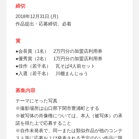
締切
2018年12月31日 (月)
作品提出・応募締切、必着
賞
●会長賞（1名） 2万円分の加盟店利用券
●優秀賞（2名） 1万円分の加盟店利用券
●佳作（若干名） 瓦そば4人前セット
●入選（若干名） 川棚まんじゅう
募集内容
テーマにそった写真
※撮影場所は山口県下関市豊浦町とする
※被写体の肖像権については、本人（被写体）の承
諾を得た上で応募すること
※自作未発表で、同一または類似作品が他のコンテ
スト等に応募および発表される予定のない作品に限