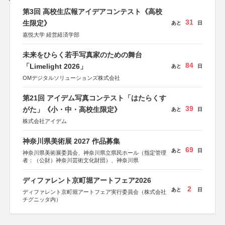
第3回 高校生広報アイデアコンテスト《高校
31
生限定》
あと
日
嘉悦大学 経営経済学部
未来をひらく若手写真家のための舞台
84
「Limelight 2026」
あと
日
OMデジタルソリューションズ株式会社
第21回 アイデム写真コンテスト「はたらくす
39
がた」《小・中・高校生限定》
あと
日
株式会社アイデム
神奈川県美術展 2027 作品募集
69
あと
日
神奈川県美術展委員会、神奈川県立県民ホール（指定管理
者：（公財）神奈川芸術文化財団）、神奈川県
ディファレント京町堀アートフェア2026
2
あと
日
ディファレント京町堀アートフェア実行委員会（株式会社
チグニッタ内）