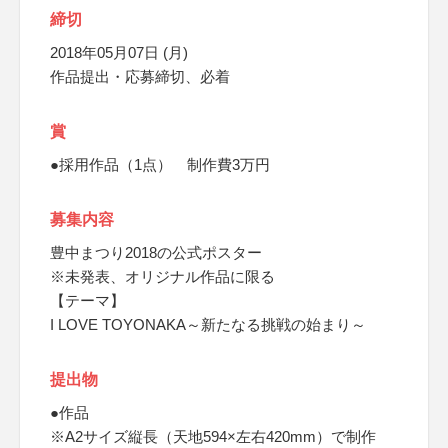
締切
2018年05月07日 (月)
作品提出・応募締切、必着
賞
●採用作品（1点） 制作費3万円
募集内容
豊中まつり2018の公式ポスター
※未発表、オリジナル作品に限る
【テーマ】
I LOVE TOYONAKA～新たなる挑戦の始まり～
提出物
●作品
※A2サイズ縦長（天地594×左右420mm）で制作