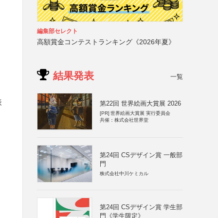
編集部セレクト
高額賞金コンテストランキング《2026年夏》
結果発表
一覧
表
第22回 世界絵画大賞展 2026
[PR]
世界絵画大賞展 実行委員会
共催：株式会社世界堂
第24回 CSデザイン賞 一般部
門
株式会社中川ケミカル
第24回 CSデザイン賞 学生部
門《学生限定》