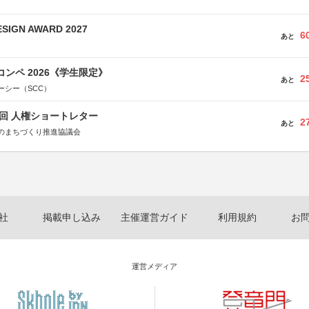
SIGN AWARD 2027
6
あと
コンペ 2026《学生限定》
2
あと
ーシー（SCC）
5回 人権ショートレター
2
あと
のまちづくり推進協議会
社
掲載申し込み
主催運営ガイド
利用規約
お
運営メディア