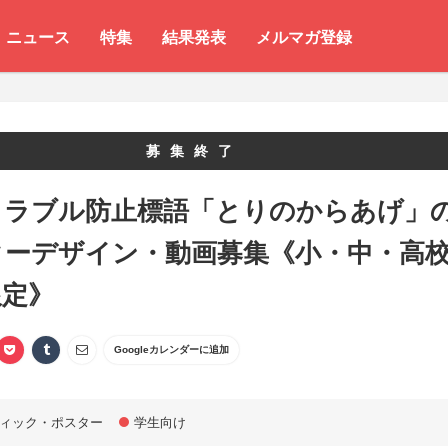
ニュース
特集
結果発表
メルマガ登録
募集終了
Sトラブル防止標語「とりのからあげ」
ターデザイン・動画募集《小・中・高
限定》
Googleカレンダーに追加
ィック・ポスター
学生向け