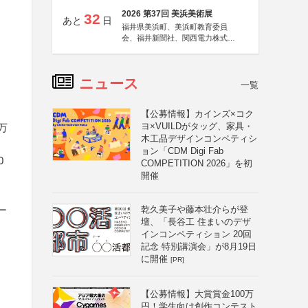
2026 第37回 美浜美術展
32
あと
日
福井県美浜町、美浜町教育委員
会、福井新聞社、関西電力株式会
社
ニュース
一覧
【公募情報】カインズ×コク
ヨ×VUILDがタッグ、家具・
万
木工品デザインコンペティシ
ョン「CDM Digi Fab
0
COMPETITION 2026」を初
開催
ー
乾久美子や藤本壮介らが登
壇、「長谷工 住まいのデザ
インコンペティション 20回
記念 特別講演会」が8月19日
に開催
[PR]
【公募情報】大賞賞金100万
円！学生向け創作コンテスト