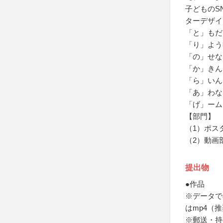
子どものS
ターデザイ
「と」もだ
「り」よう
「の」せな
「か」きん
「ら」いん
「あ」わな
「げ」ーム
【部門】
（1）ポス
（2）動画
提出物
●作品
※データでの
はmp4（推奨
※郵送・持