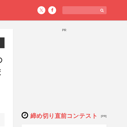
PR
の
校
締め切り直前コンテスト
[PR]