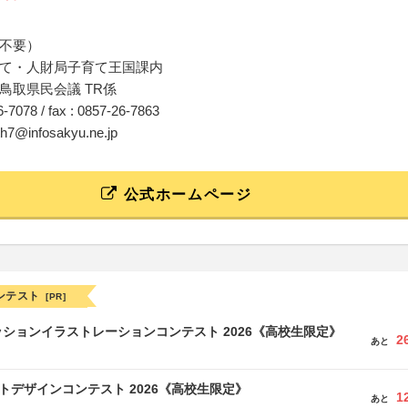
不要）
て・人財局子育て王国課内
鳥取県民会議 TR係
26-7078 / fax : 0857-26-7863
uth7@infosakyu.ne.jp
公式ホームページ
ンテスト
[PR]
ションイラストレーションコンテスト 2026《高校生限定》
2
あと
クトデザインコンテスト 2026《高校生限定》
1
あと