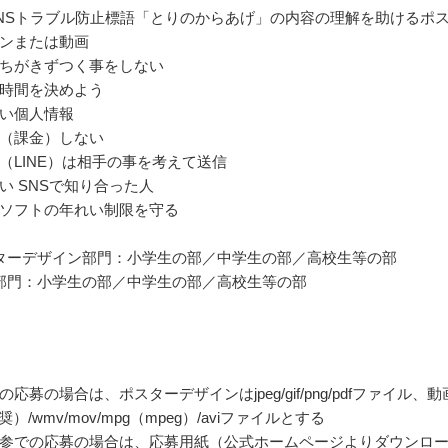
NSトラブル防止標語「とりのからあげ」の内容の理解を助けるポ
ンまたは動画
ちがきずつく事をしない
時間を決めよう
い個人情報
（課金）しない
（LINE）は相手の事を考えて送信
い SNSで知り合った人
ソフトの年れい制限を守る
ターデザイン部門：小学生の部／中学生の部／高校生等の部
部門：小学生の部／中学生の部／高校生等の部
応募の場合は、ポスターデザインはjpeg/gif/png/pdfファイル、動
）/wmv/mov/mpg（mpeg）/aviファイルとする
参での応募の場合は、応募用紙（公式ホームページよりダウンロ