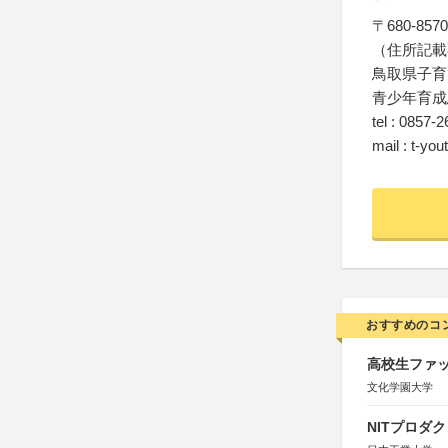
〒680-8570
（住所記載
鳥取県子育
青少年育成
tel : 0857-
mail : t-yo
おすすめのコ
高校生ファッ
文化学園大学
NITプロダ