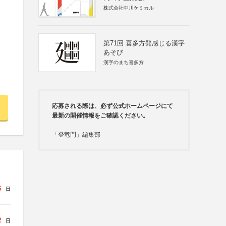
株式会社中川ケミカル
第71回 喜多方発感じる漢字
あそび
漢字のまち喜多方
応募される際は、必ず公式ホームページにて
最新の開催情報をご確認ください。
「登竜門」編集部
6
日
2
日