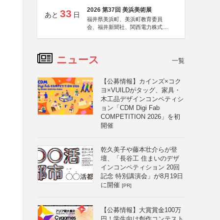
2026 第37回 美浜美術展
33
あと
日
福井県美浜町、美浜町教育委員
会、福井新聞社、関西電力株式会
社
ニュース
一覧
【公募情報】カインズ×コク
ヨ×VUILDがタッグ、家具・
木工品デザインコンペティシ
ョン「CDM Digi Fab
COMPETITION 2026」を初
開催
乾久美子や藤本壮介らが登
壇、「長谷工 住まいのデザ
インコンペティション 20回
記念 特別講演会」が8月19日
に開催
[PR]
【公募情報】大賞賞金100万
円！学生向け創作コンテスト