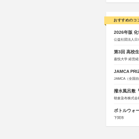
おすすめのコ
2026年版
公益社団法人日
第3回 高校
嘉悦大学 経営
JAMCA P
JAMCA（全
撥水風呂敷『
朝倉染布株式会
ボトルウォ
下関市