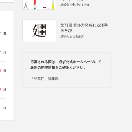
株式会社中川ケミカル
第71回 喜多方発感じる漢字
あそび
7
日
漢字のまち喜多方
2
日
応募される際は、必ず公式ホームページにて
最新の開催情報をご確認ください。
6
日
「登竜門」編集部
3
日
日