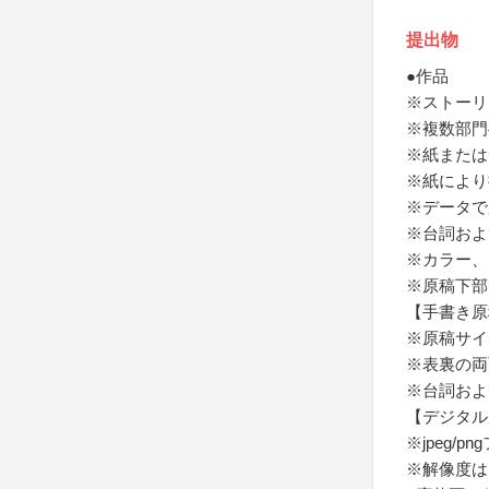
提出物
●作品
※ストーリ
※複数部門
※紙または
※紙により
※データで
※台詞およ
※カラー、
※原稿下部
【手書き原
※原稿サイズ
※表裏の両
※台詞およ
【デジタル
※jpeg/
※解像度はモ