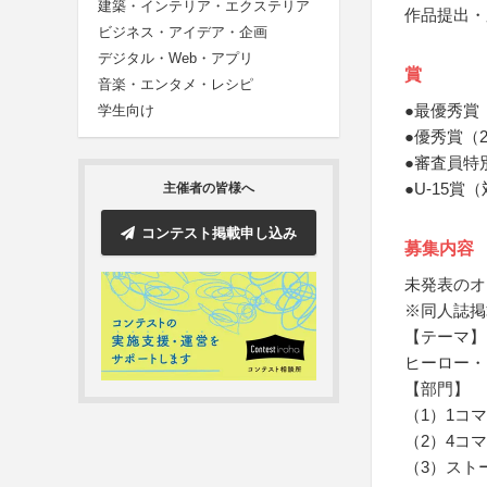
建築・インテリア・エクステリア
作品提出・
ビジネス・アイデア・企画
デジタル・Web・アプリ
賞
音楽・エンタメ・レシピ
●最優秀賞
学生向け
●優秀賞（
●審査員特
●U-15
主催者の皆様へ
コンテスト掲載申し込み
募集内容
未発表のオ
※同人誌掲
【テーマ】
ヒーロー・
【部門】
（1）1コ
（2）4コ
（3）スト