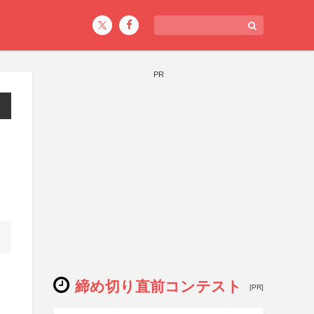
PR
締め切り直前コンテスト
[PR]