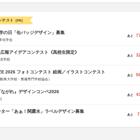
ンテスト
[PR]
 化学の日「缶バッジデザイン」募集
7
あと
本化学会
生広報アイデアコンテスト《高校生限定》
3
あと
経済学部
RIZE 2026 フォトコンテスト 絵画／イラストコンテスト
5
あと
国自動車大学校・整備専門学校協会）
ながれ』デザインコンペ2026
4
あと
社
ーター「あぁ！関露水」ラベルデザイン募集
7
あと