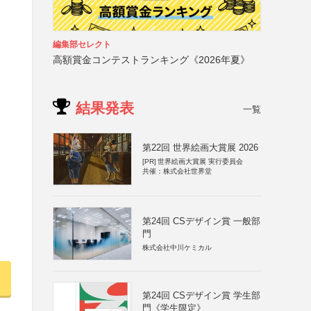
編集部セレクト
高額賞金コンテストランキング《2026年夏》
結果発表
一覧
第22回 世界絵画大賞展 2026
[PR]
世界絵画大賞展 実行委員会
共催：株式会社世界堂
第24回 CSデザイン賞 一般部
門
株式会社中川ケミカル
第24回 CSデザイン賞 学生部
門《学生限定》