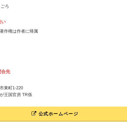
月ごろ
扱い
著作権は作者に帰属
問合先
東町1-220
が王国官房 TR係
公式ホームページ