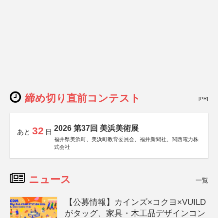
締め切り直前コンテスト
[PR]
2026 第37回 美浜美術展
32
あと
日
福井県美浜町、美浜町教育委員会、福井新聞社、関西電力株
式会社
ニュース
一覧
【公募情報】カインズ×コクヨ×VUILD
がタッグ、家具・木工品デザインコン