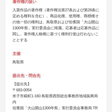
著作権の扱い
入賞作品の著作権（著作権法第27条および第28条に
定める権利を含む）、商品化権、使用権、商標権そ
の他一切の権利は、鳥取県および伯耆国「大山開山
1300年祭」実行委員会に帰属。応募者は応募作品に
関し、著作権人格権に基づく権利行使は行わないこ
ととする
主催
鳥取県
提出先・問合先
【提出先】
〒683-0054
米子市糀町1-160 鳥取県西部総合事務所地域振興局
内
伯耆国「大山開山1300年祭」実行委員会事務局 TR