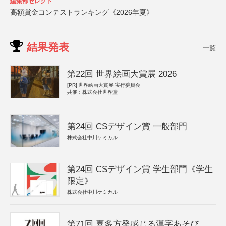
編集部セレクト
高額賞金コンテストランキング《2026年夏》
結果発表
一覧
第22回 世界絵画大賞展 2026
[PR]
世界絵画大賞展 実行委員会
共催：株式会社世界堂
第24回 CSデザイン賞 一般部門
株式会社中川ケミカル
第24回 CSデザイン賞 学生部門《学生
限定》
株式会社中川ケミカル
第71回 喜多方発感じる漢字あそび