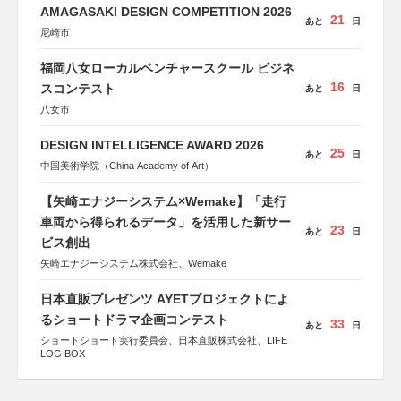
AMAGASAKI DESIGN COMPETITION 2026
21
あと
日
尼崎市
福岡八女ローカルベンチャースクール ビジネ
16
スコンテスト
あと
日
八女市
DESIGN INTELLIGENCE AWARD 2026
25
あと
日
中国美術学院（China Academy of Art）
【矢崎エナジーシステム×Wemake】「走行
車両から得られるデータ」を活用した新サー
23
あと
日
ビス創出
矢崎エナジーシステム株式会社、Wemake
日本直販プレゼンツ AYETプロジェクトによ
るショートドラマ企画コンテスト
33
あと
日
ショートショート実行委員会、日本直販株式会社、LIFE
LOG BOX