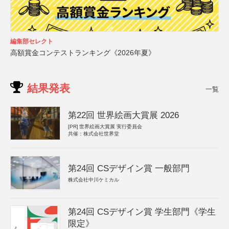
編集部セレクト
高額賞金コンテストランキング《2026年夏》
結果発表
一覧
第22回 世界絵画大賞展 2026
[PR]
世界絵画大賞展 実行委員会
共催：株式会社世界堂
第24回 CSデザイン賞 一般部門
株式会社中川ケミカル
第24回 CSデザイン賞 学生部門《学生
限定》