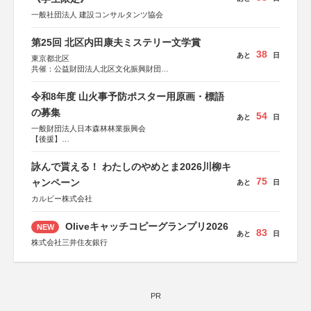
一般社団法人 建設コンサルタンツ協会
第25回 北区内田康夫ミステリー文学賞
38
あと
日
東京都北区
共催：公益財団法人北区文化振興財団
協力：一般財団法人内田康夫財団
協賛：株式会社実業之日本社
令和8年度 山火事予防ポスター用原画・標語
の募集
54
あと
日
一般財団法人日本森林林業振興会
【後援】
総務省消防庁、文部科学省、林野庁、全国森林組合連合
会、森林火災対策協会
詠んで貰える！ わたしのやめとま2026川柳キ
75
ャンペーン
あと
日
カルビー株式会社
Oliveキャッチコピーグランプリ2026
NEW
83
あと
日
株式会社三井住友銀行
PR