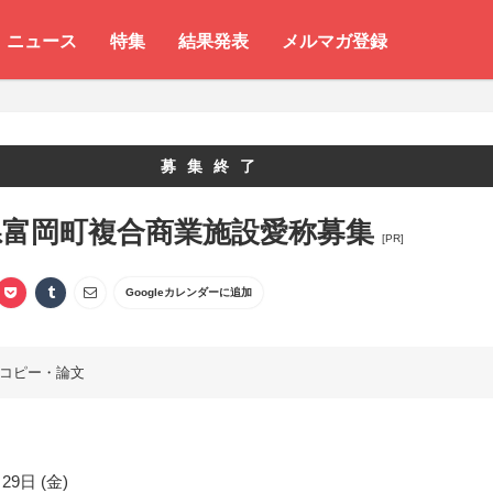
ニュース
特集
結果発表
メルマガ登録
募集終了
県富岡町複合商業施設愛称募集
[PR]
Googleカレンダーに追加
コピー・論文
29日 (金)