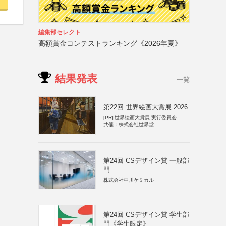
編集部セレクト
高額賞金コンテストランキング《2026年夏》
結果発表
一覧
第22回 世界絵画大賞展 2026
[PR]
世界絵画大賞展 実行委員会
共催：株式会社世界堂
第24回 CSデザイン賞 一般部
門
株式会社中川ケミカル
第24回 CSデザイン賞 学生部
門《学生限定》