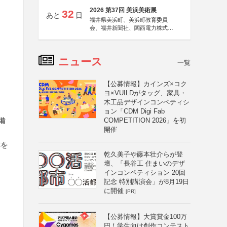
2026 第37回 美浜美術展
32
あと
日
福井県美浜町、美浜町教育委員
会、福井新聞社、関西電力株式会
社
ニュース
一覧
【公募情報】カインズ×コク
ヨ×VUILDがタッグ、家具・
木工品デザインコンペティシ
ョン「CDM Digi Fab
備
COMPETITION 2026」を初
開催
、
称を
乾久美子や藤本壮介らが登
壇、「長谷工 住まいのデザ
インコンペティション 20回
記念 特別講演会」が8月19日
に開催
[PR]
【公募情報】大賞賞金100万
円！学生向け創作コンテスト