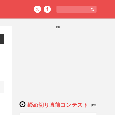
PR
締め切り直前コンテスト
[PR]