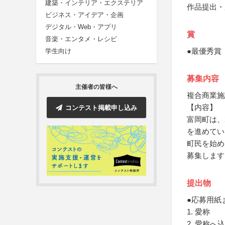
建築・インテリア・エクステリア
作品提出・応
ビジネス・アイデア・企画
デジタル・Web・アプリ
賞
音楽・エンタメ・レシピ
●最優秀賞
学生向け
募集内容
主催者の皆様へ
複合商業施
【内容】
コンテスト掲載申し込み
富岡町は、
を進めてい
町民を始め
募集します
提出物
●応募用紙
1. 愛称
2. 愛称へ