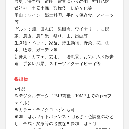
歴史：海野宿、遺跡、雷電ゆかりの地、神社仏閣、
道祖神、土器土偶、歌舞伎、伝統文化等
里山：ワイン、郷土料理、手作り保存食、スイーツ
等
グルメ：畑、田んぼ、果樹園、ワイナリー、古民
家、農園、農作業、祭り、山、昆虫等
生き物：ペット、家畜、野生動物、野菜、花、樹
木、牧場、ガーデン等
新発見：カフェ、芸術、工場風景、お気に入り散歩
道、手習い風景、スポーツアクティビティ等
提出物
●作品
※デジタルデータ（2MB前後～10MBまでのjpegフ
ァイル）
※カラー・モノクロいずれも可
※加工はホワイトバランス・明るさ・色調整のみと
し、合成・変形等の過度な画像加工は不可