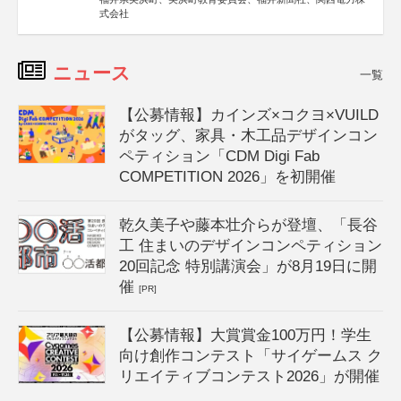
式会社
ニュース
一覧
【公募情報】カインズ×コクヨ×VUILD
がタッグ、家具・木工品デザインコン
ペティション「CDM Digi Fab
COMPETITION 2026」を初開催
乾久美子や藤本壮介らが登壇、「長谷
工 住まいのデザインコンペティション
20回記念 特別講演会」が8月19日に開
催
[PR]
【公募情報】大賞賞金100万円！学生
向け創作コンテスト「サイゲームス ク
リエイティブコンテスト2026」が開催