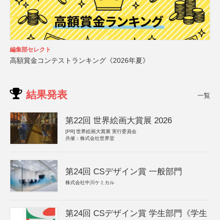
編集部セレクト
高額賞金コンテストランキング《2026年夏》
結果発表
一覧
第22回 世界絵画大賞展 2026
[PR]
世界絵画大賞展 実行委員会
共催：株式会社世界堂
第24回 CSデザイン賞 一般部門
株式会社中川ケミカル
第24回 CSデザイン賞 学生部門《学生