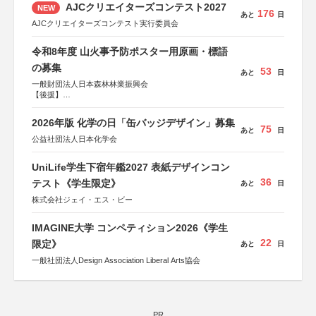
AJCクリエイターズコンテスト2027
NEW
176
あと
日
AJCクリエイターズコンテスト実行委員会
令和8年度 山火事予防ポスター用原画・標語
の募集
53
あと
日
一般財団法人日本森林林業振興会
【後援】
総務省消防庁、文部科学省、林野庁、全国森林組合連合
会、森林火災対策協会
2026年版 化学の日「缶バッジデザイン」募集
75
あと
日
公益社団法人日本化学会
UniLife学生下宿年鑑2027 表紙デザインコン
36
テスト《学生限定》
あと
日
株式会社ジェイ・エス・ビー
IMAGINE大学 コンペティション2026《学生
22
限定》
あと
日
一般社団法人Design Association Liberal Arts協会
PR